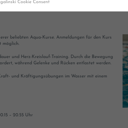
sgalinski Cookie Consent
serer beliebten Aqua-Kurse. Anmeldungen für den Kurs
 möglich.
auer und Herz-Kreislauf-Training. Durch die Bewegung
rdert, während Gelenke und Rücken entlastet werden.
Kraft- und Kräftigungsübungen im Wasser mit einem
0.15 – 20.55 Uhr