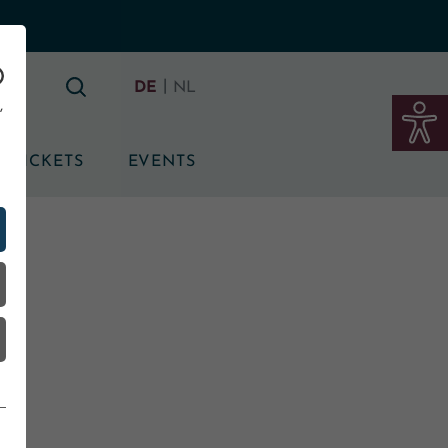
|
DE
NL
,
TICKETS
EVENTS
N.