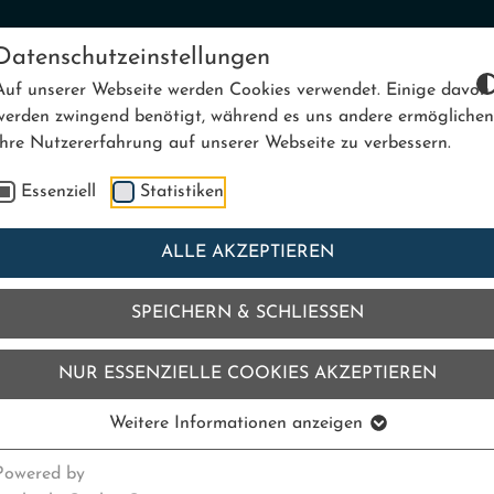
Datenschutzeinstellungen
Auf unserer Webseite werden Cookies verwendet. Einige davon
werden zwingend benötigt, während es uns andere ermöglichen
Ihre Nutzererfahrung auf unserer Webseite zu verbessern.
WELLNESS
BÄDER
KURSE
KARRIERE
Essenziell
Statistiken
ALLE AKZEPTIEREN
SPEICHERN & SCHLIESSEN
NEUIGKEITEN
NUR ESSENZIELLE COOKIES AKZEPTIEREN
LEIBEN SIE AUF DEM LAUFENDE
Weitere Informationen anzeigen
Powered by